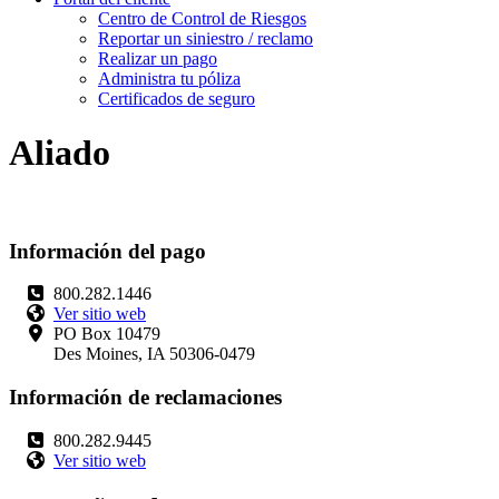
Centro de Control de Riesgos
Reportar un siniestro / reclamo
Realizar un pago
Administra tu póliza
Certificados de seguro
Aliado
Información del pago
800.282.1446
Ver sitio web
PO Box 10479
Des Moines, IA 50306-0479
Información de reclamaciones
800.282.9445
Ver sitio web