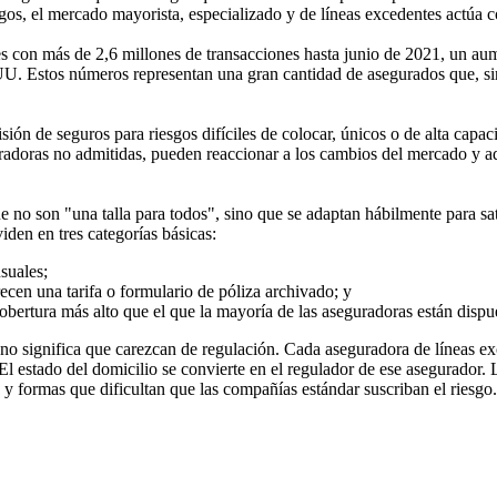
gos, el mercado mayorista, especializado y de líneas excedentes actú
s con más de 2,6 millones de transacciones hasta junio de 2021, un au
UU. Estos números representan una gran cantidad de asegurados que, sin 
ón de seguros para riesgos difíciles de colocar, únicos o de alta capaci
uradoras no admitidas, pueden reaccionar a los cambios del mercado y a
no son "una talla para todos", sino que se adaptan hábilmente para sati
iden en tres categorías básicas:
usuales;
recen una tarifa o formulario de póliza archivado; y
ertura más alto que el que la mayoría de las aseguradoras están dispue
 no significa que carezcan de regulación. Cada aseguradora de líneas ex
 El estado del domicilio se convierte en el regulador de ese asegurador
 y formas que dificultan que las compañías estándar suscriban el riesgo. 